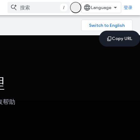
/
登录
理
取帮助