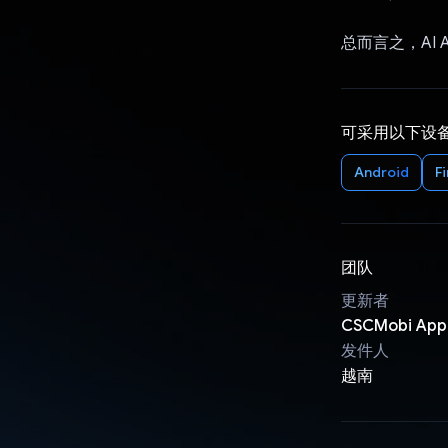
总而言之，AI 
可采用以下设
Android
F
团队
更新者
CSCMobi App 
发件人
越南