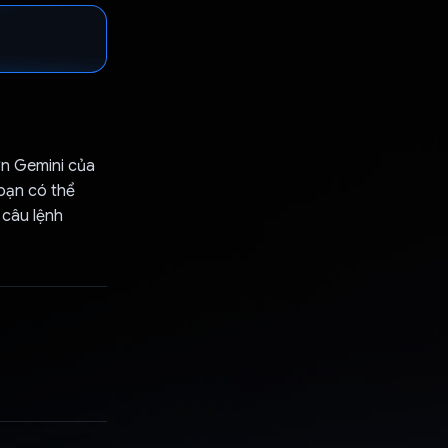
ớn Gemini của
 bạn có thể
 câu lệnh