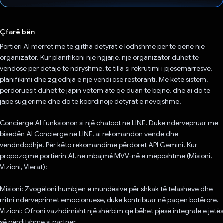
Votuar!
Çfarë bën
Portieri AI merret me të gjitha detyrat e lodhshme për të qenë një
organizator. Kur planifikoni një ngjarje, një organizator duhet të
vendosë për detaje të ndryshme, të tilla si rekrutimi i pjesëmarrësve,
planifikimi dhe zgjedhja e një vendi ose restoranti. Me këtë sistem,
përdoruesit duhet të japin vetëm atë që duan të bëjnë, dhe ai do të
japë sugjerime dhe do të koordinojë detyrat e nevojshme.
Concierge AI funksionon si një chatbot në LINE. Duke ndërvepruar me
bisedën AI Concierge në LINE, ai rekomandon vende dhe
vendndodhje. Për këto rekomandime përdoret API Gemini. Kur
propozojmë portierin AI, ne mbajmë MVV-në e mëposhtme (Misioni,
Vizioni, Vlerat):
Misioni: Zvogëloni humbjen e mundësive për shkak të telasheve dhe
rritni ndërveprimet emocionuese, duke kontribuar në paqen botërore.
Vizioni: Ofroni vazhdimisht një shërbim që bëhet pjesë integrale e jetës
së përditshme si partner.