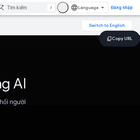
/
Đăng nhập
ng AI
phối người