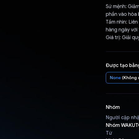
Sứ mệnh: Giảm 
phần vào hòa b
Tầm nhìn: Liên
hàng ngày với 
Giá trị: Giải q
Được tạo bằn
None
(Không 
Nhóm
Người cập nh
Nhóm WAKUT
Từ