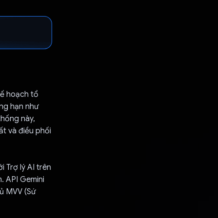
 kế hoạch tổ
ẳng hạn như
thống này,
t và điều phối
Trợ lý AI trên
m. API Gemini
hủ MVV (Sứ