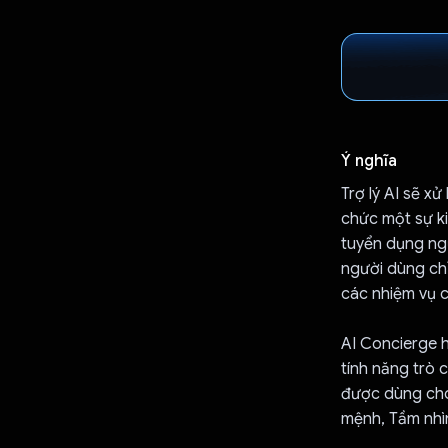
Ý nghĩa
Trợ lý AI sẽ xử
chức một sự ki
tuyển dụng ngư
người dùng chỉ
các nhiệm vụ c
AI Concierge h
tính năng trò 
được dùng cho 
mệnh, Tầm nhìn,