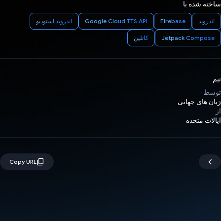
ساخته شده با
اندروید
Firebase
Google Cloud TTS API
اندروید استودیو
Jetpack Compose
کاتلین
تیم
توسط
زبان های جهانی
از
ایالات متحده