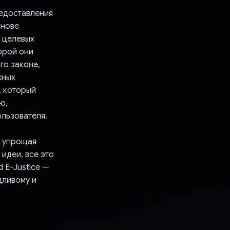
редоставления
снове
 целевых
орой они
го закона,
жных
, который
ю,
ользователя.
, упрощая
идеи, все это
 E-Justice —
дливому и