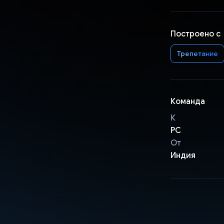
Построено с
Трепетание
Команда
К
РС
От
Индия