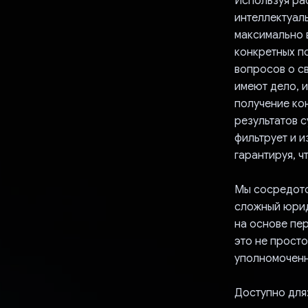
Используя рас
интеллектуал
максимально в
конкретных п
вопросов о с
имеют дело, и
получение ко
результатов с
фильтрует и 
гарантируя, 
Мы сосредото
сложный юрид
на основе пер
это не прост
уполномоченн
Доступно для: