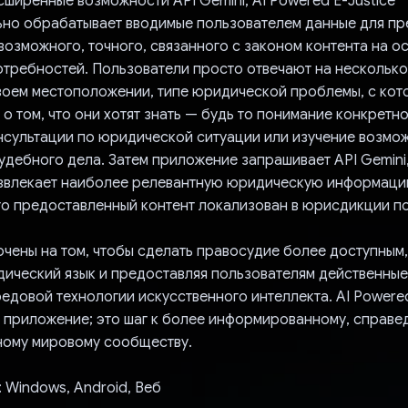
ширенные возможности API Gemini, AI Powered E-Justice
ьно обрабатывает вводимые пользователем данные для п
озможного, точного, связанного с законом контента на о
отребностей. Пользователи просто отвечают на несколько
воем местоположении, типе юридической проблемы, с кот
 о том, что они хотят знать — будь то понимание конкретно
нсультации по юридической ситуации или изучение возмо
удебного дела. Затем приложение запрашивает API Gemini
извлекает наиболее релевантную юридическую информаци
что предоставленный контент локализован в юрисдикции п
чены на том, чтобы сделать правосудие более доступным
ический язык и предоставляя пользователям действенные 
едовой технологии искусственного интеллекта. AI Powered
о приложение; это шаг к более информированному, справе
ому мировому сообществу.
 Windows, Android, Веб