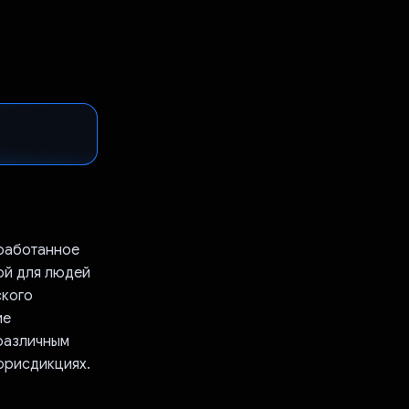
зработанное
ой для людей
ского
ие
 различным
 юрисдикциях.