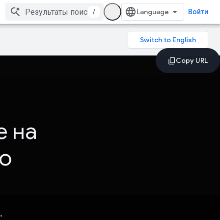
/
Войти
е на
о
.