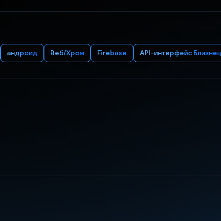
андроид
Веб/Хром
Firebase
API-интерфейс Близне