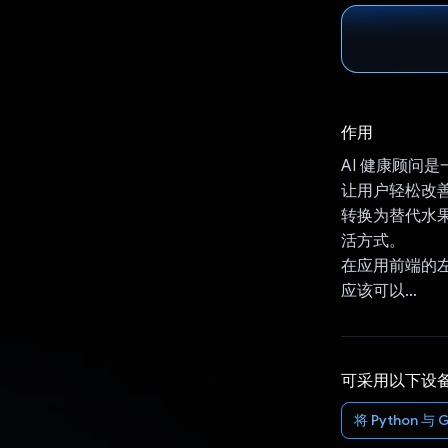
作用
AI 健康顾问
让用户轻松改善饮
转换为替代水
活方式。
在应用前端的左
应该可以…
可采用以下设
将 Python 与 