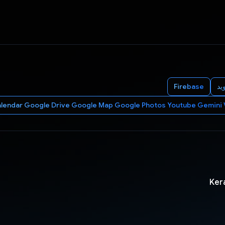
ید
Firebase