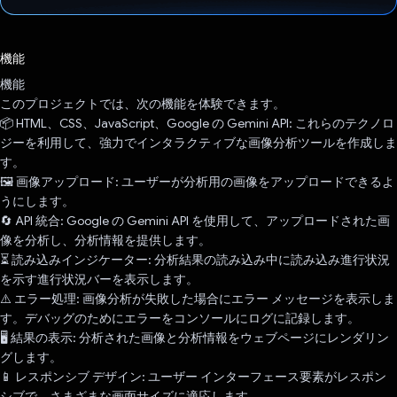
投票済み
機能
機能
このプロジェクトでは、次の機能を体験できます。
📦 HTML、CSS、JavaScript、Google の Gemini API: これらのテクノロ
ジーを利用して、強力でインタラクティブな画像分析ツールを作成しま
す。
🖼️ 画像アップロード: ユーザーが分析用の画像をアップロードできるよ
うにします。
🔄 API 統合: Google の Gemini API を使用して、アップロードされた画
像を分析し、分析情報を提供します。
⏳ 読み込みインジケーター: 分析結果の読み込み中に読み込み進行状況
を示す進行状況バーを表示します。
⚠️ エラー処理: 画像分析が失敗した場合にエラー メッセージを表示しま
す。デバッグのためにエラーをコンソールにログに記録します。
🖥️ 結果の表示: 分析された画像と分析情報をウェブページにレンダリン
グします。
📱 レスポンシブ デザイン: ユーザー インターフェース要素がレスポン
シブで、さまざまな画面サイズに適応します。