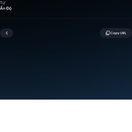
Từ
Ấn Độ