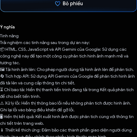
Bỏ phiếu
Đã bình chọn!
Ý nghĩa
Tính năng
Trải nghiệm các tính năng sau trong dự án này:
📦 HTML, CSS, JavaScript và API Gemini của Google: Sử dụng các
công nghệ này để tạo một công cụ phân tích hình ảnh mạnh mẽ và
tương tác.
🖼️ Tải hình ảnh lên: Cho phép người dùng tải hình ảnh lên để phân tích.
🔄 Tích hợp API: Sử dụng API Gemini của Google để phân tích hình ảnh
đã tải lên và cung cấp thông tin chi tiết.
⏳ Chỉ báo tải: Hiển thị thanh tiến trình đang tải trong Kết quả phân tích
để cho biết tiến trình.
⚠️ Xử lý lỗi: Hiển thị thông báo lỗi nếu không phân tích được hình ảnh.
Ghi lại lỗi vào bảng điều khiển để gỡ lỗi.
🖥️ Hiển thị kết quả: Kết xuất hình ảnh được phân tích cùng với thông tin
chi tiết trên trang web.
📱 Thiết kế thích ứng: Đảm bảo các thành phần giao diện người dùng
thích ứng và điều chỉnh theo nhiều kích thước màn hình.