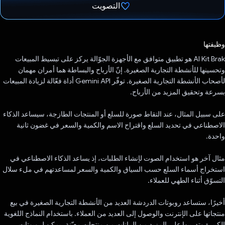
التصويت
تم التصويت.
وظيفتها
‫AI Kit Brak هو تطبيق متوافق مع الأجهزة الجوّالة يركز على تبسيط المبيعات
وتحسينها للأنشطة التجارية الصغيرة. إنّ الأرباح والبساطة هما أمران مهمان
لأصحاب الأنشطة التجارية الصغيرة. توفّر Gemini API أداة فعّالة لزيادة المبيعات
بسرعة وتحقيق المزيد من الأرباح.
على سبيل المثال، عند التقاط صورة للسلع أو المنتجات الطازجة، سيساعد الذكاء
الاصطناعي في تحديد السلع واقتراح الاسم والكمية والسعر في غضون ثانية
واحدة.
مثال آخر هو استخدام الصوت لإنشاء الطلبات، إذ يساعد الذكاء الاصطناعي في
استخراج أسماء السلع حسب السياق والكمية والسعر لمساعدتهم في ملء سلال
التسوّق أثناء الطهي للعملاء.
أخيرًا، ستساعد روبوتات الدردشة العديد من الأنشطة التجارية الصغيرة في بيع
منتجاتها على الإنترنت والوصول إلى العديد من العملاء. باستخدام النماذج اللغوية
الكبيرة وتدريبها على المزيد من البيانات من منتجات معيّنة، يمكن لروبوتات