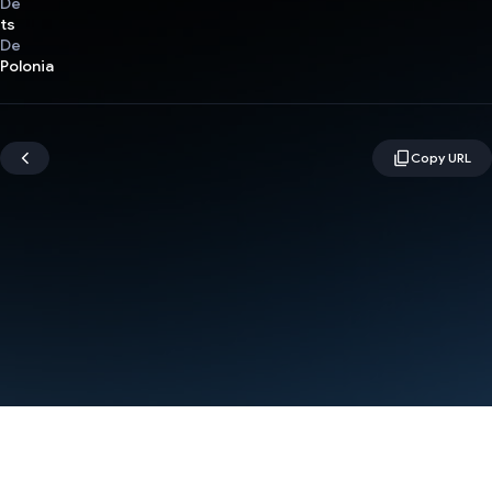
De
ts
De
Polonia