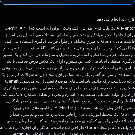
رای داد!
کاری که انجام می دهد
AI Mentor یک پلت فرم آموزش الکترونیکی نوآورانه است که از Gemini API
برای ایجاد یک تجربه یادگیری شخصی و تعاملی استفاده می کند. این برنامه از
قابلیت های Gemini به طرق مختلف در طول فرآیند یادگیری استفاده می کند.
هنگامی که کاربران برای موضوعی جستجو می کنند، API محتوا را در فصل ها و
موضوعات فرعی ساختار یافته تجزیه و تحلیل و سازماندهی می کند و یک مسیر
یادگیری منطقی ایجاد می کند. این پلتفرم دارای یک کلاس درس تعاملی با یک
تابلوی متنی است که با تولید متن در زمان واقعی، روایت صوتی هوش مصنوعی
با استفاده از متن به گفتار، یک ربات شک برای پاسخ دادن به سؤالات کاربر، و یک
برگه یادداشت برای دانلود یادداشت‌های موضوع فعلی ارائه می‌شود. Gemini
همچنین به شخصی‌سازی توصیه‌ها برای مطالب تکمیلی و تطبیق تجربه یادگیری
از طریق تولید مسابقه، سیستم‌های اشاره و تجزیه و تحلیل عملکرد کمک می‌کند.
API با پردازش بازخورد کاربر و پیشنهاد گام‌های منطقی بعدی در سفر یادگیری،
محتوا را افزایش می‌دهد. استفاده از AI Mentor از قابلیت‌های چندوجهی
Gemini، یک محیط آموزشی غنی را قادر می‌سازد که می‌تواند متن، صدا و
احتمالاً تصاویر را برای کمک‌های بصری پردازش و تولید کند. رابط زبان طبیعی
این پلتفرم که توسط Gemini طراحی شده است، به کاربران اجازه می دهد تا به
راحتی و به طور طبیعی با سیستم تعامل داشته باشند. با ادغام Gemini API در