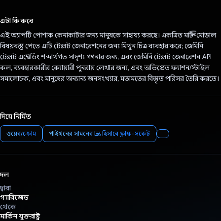
ভোট দিয়েছেন!
এটা কি করে
এই অ্যাপটি পোশাক কেনাকাটার জন্য মানুষকে সাহায্য করছে। একত্রিত মাল্টি-মোডাল
বিষয়বস্তু পেতে এটি টেক্সট জেনারেশনের জন্য মিথুন চিত্র ব্যবহার করে; জেমিনি
টেক্সট এম্বেডিং শব্দার্থগত সাদৃশ্য গণনার জন্য, এবং জেমিনি টেক্সট জেনারেশন API
কল, ব্যবহারকারীর ক্যোয়ারী পুনরায় লেখার জন্য, এবং অভিপ্রেত ফ্যাশন/স্টাইল
সমালোচক, এবং মানুষের অন্যান্য জনসংখ্যার, মতামতের বিস্তৃত পরিসর তৈরি করতে।
দিয়ে নির্মিত
ওয়েব/ক্রোম
পাইথনের সামনের প্রান্ত হিসাবে ফ্লাস্ক-সকেট
দল
দ্বারা
গ্যারিজেড
থেকে
মার্কিন যুক্তরাষ্ট্র