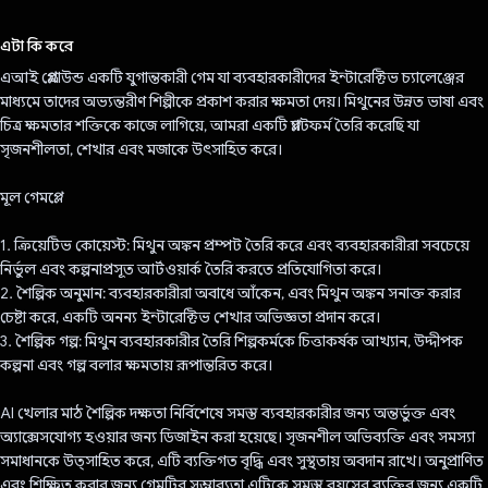
ভোট দিয়েছেন!
এটা কি করে
এআই প্লেগ্রাউন্ড একটি যুগান্তকারী গেম যা ব্যবহারকারীদের ইন্টারেক্টিভ চ্যালেঞ্জের
মাধ্যমে তাদের অভ্যন্তরীণ শিল্পীকে প্রকাশ করার ক্ষমতা দেয়। মিথুনের উন্নত ভাষা এবং
চিত্র ক্ষমতার শক্তিকে কাজে লাগিয়ে, আমরা একটি প্ল্যাটফর্ম তৈরি করেছি যা
সৃজনশীলতা, শেখার এবং মজাকে উৎসাহিত করে।
মূল গেমপ্লে:
1. ক্রিয়েটিভ কোয়েস্ট: মিথুন অঙ্কন প্রম্পট তৈরি করে এবং ব্যবহারকারীরা সবচেয়ে
নির্ভুল এবং কল্পনাপ্রসূত আর্টওয়ার্ক তৈরি করতে প্রতিযোগিতা করে।
2. শৈল্পিক অনুমান: ব্যবহারকারীরা অবাধে আঁকেন, এবং মিথুন অঙ্কন সনাক্ত করার
চেষ্টা করে, একটি অনন্য ইন্টারেক্টিভ শেখার অভিজ্ঞতা প্রদান করে।
3. শৈল্পিক গল্প: মিথুন ব্যবহারকারীর তৈরি শিল্পকর্মকে চিত্তাকর্ষক আখ্যান, উদ্দীপক
কল্পনা এবং গল্প বলার ক্ষমতায় রূপান্তরিত করে।
AI খেলার মাঠ শৈল্পিক দক্ষতা নির্বিশেষে সমস্ত ব্যবহারকারীর জন্য অন্তর্ভুক্ত এবং
অ্যাক্সেসযোগ্য হওয়ার জন্য ডিজাইন করা হয়েছে। সৃজনশীল অভিব্যক্তি এবং সমস্যা
সমাধানকে উত্সাহিত করে, এটি ব্যক্তিগত বৃদ্ধি এবং সুস্থতায় অবদান রাখে। অনুপ্রাণিত
এবং শিক্ষিত করার জন্য গেমটির সম্ভাব্যতা এটিকে সমস্ত বয়সের ব্যক্তির জন্য একটি