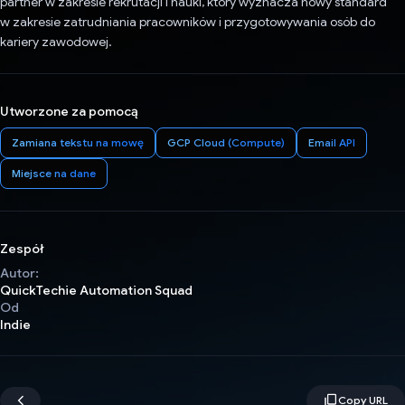
partner w zakresie rekrutacji i nauki, który wyznacza nowy standard
w zakresie zatrudniania pracowników i przygotowywania osób do
kariery zawodowej.
Utworzone za pomocą
Zamiana tekstu na mowę
GCP Cloud (Compute)
Email API
Miejsce na dane
Zespół
Autor:
QuickTechie Automation Squad
Od
Indie