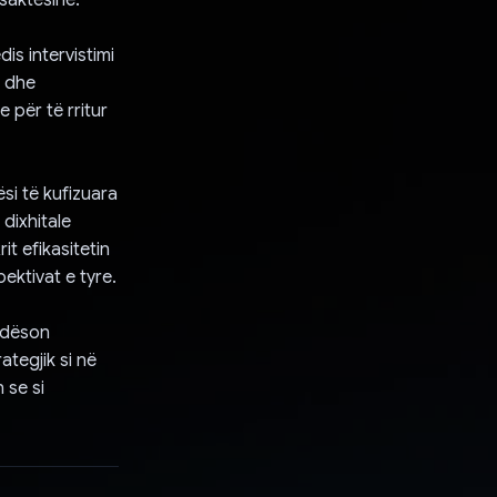
dis intervistimi
e dhe
 për të rritur
ësi të kufizuara
 dixhitale
it efikasitetin
ektivat e tyre.
ndëson
ategjik si në
 se si