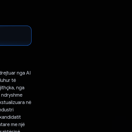
drejtuar nga AI
duhur të
jithçka, nga
të ndryshme
kstualizuara në
ndustri
 kandidatit
mtare me një
saktësinë.