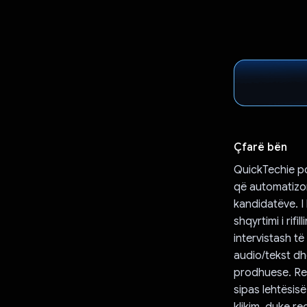
Çfarë bën
QuickTechie po
që automatizon
kandidatëve. I 
shqyrtimi i ri
intervistash të
audio/tekst dh
prodhuese. Rekr
sipas lehtësisë
klikim, duke r