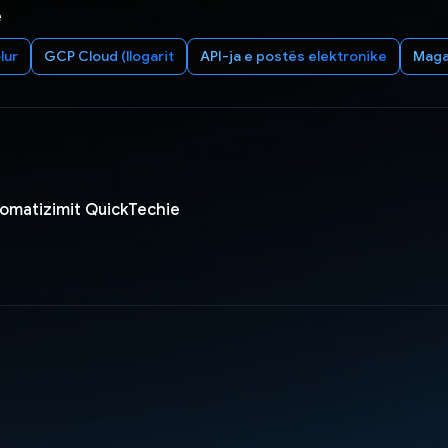
e
lur
GCP Cloud (llogarit
API-ja e postës elektronike
Maga
omatizimit QuickTechie