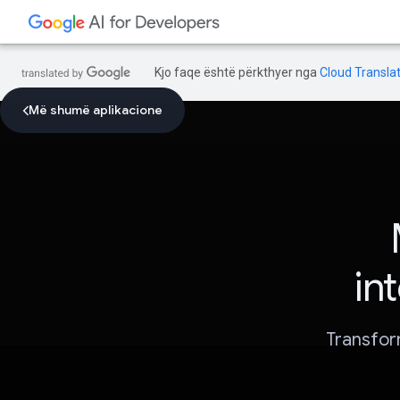
Kjo faqe është përkthyer nga
Cloud Translat
Më shumë aplikacione
in
Transfor