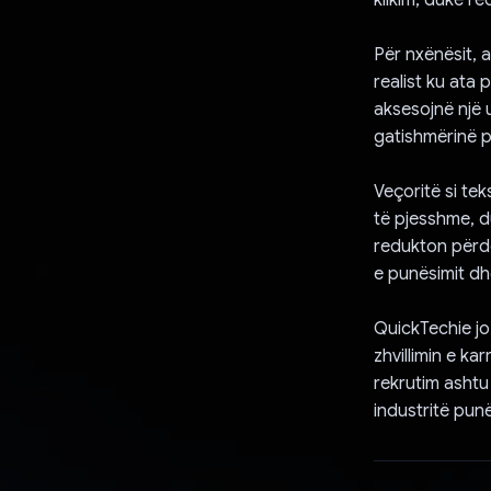
Për nxënësit, a
realist ku ata
aksesojnë një 
gatishmërinë p
Veçoritë si tek
të pjesshme, du
redukton përdor
e punësimit dh
QuickTechie jo
zhvillimin e ka
rekrutim ashtu
industritë punë