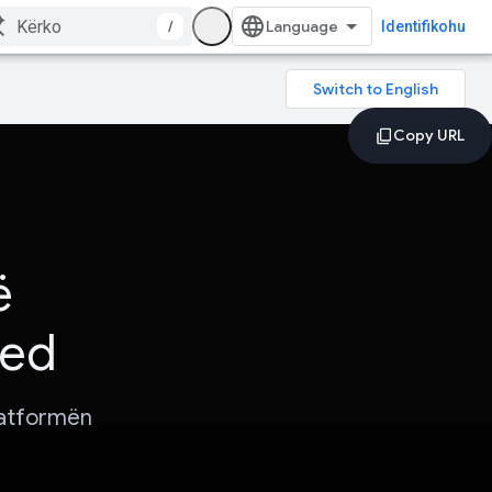
/
Identifikohu
ë
red
latformën