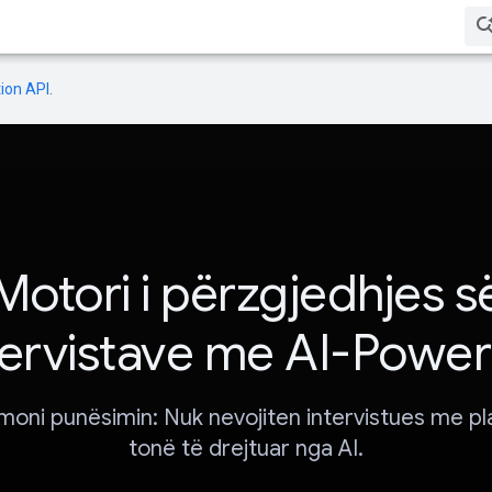
ion API
.
Motori i përzgjedhjes s
tervistave me AI-Powe
moni punësimin: Nuk nevojiten intervistues me p
tonë të drejtuar nga AI.