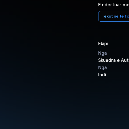
E ndertuar m
Tekst në të fo
Ekipi
Nga
Skuadra e Aut
Nga
Indi