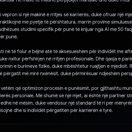
i vepron si një makinë e rritjes së karrierës, duke ofruar një mje
 praktikojnë me pyetje të përshtatura, marrin provime simulues
udhëzues studimi specifik për punë të krijuar nga AI me 50 faqe
ër punë.
sti në të folur e bëjnë atë të aksesueshëm për individët me aft
ke nxitur përfshirjen në rritjen profesionale. Dhe qasja e parë
imin e burimeve fizike, duke mbështetur ruajtjen e mjedisit. Rr
e përgatit më mirë nxënësit, duke përmirësuar ndjeshëm persp
 vetëm që optimizon procesin e punësimit, por gjithashtu mu
rrierës personale. Më shumë se një mjet, ai është një partner str
 edhe në mësim, duke vendosur një standard të ri për mënyrën
sojnë dhe si individët përgatiten për karrierën e tyre.