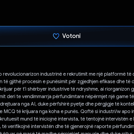
Votoni
Votuar!
 revolucionarizon industrinë e rekrutimit me një platformë të 
 të gjithë procesin e punësimit për zgjedhjen efikase dhe të 
krijuar për t'i shërbyer industrive të ndryshme, ai riorganizon g
fillimit deri te vendimmarrja përfundimtare nëpërmjet një game 
 drejtuara nga AI, duke përfshirë pyetje dhe përgjigje të konte
e MCQ të krijuara nga koha e punës. Qoftë si industri/w apo i
utuesit mund të iniciojnë intervista, të tentojnë intervistën e
, të verifikojnë intervistën dhe të gjenerojnë raporte përfundi
eduktuar në masë të madhe përpjekjet manuale dhe duke rritur 