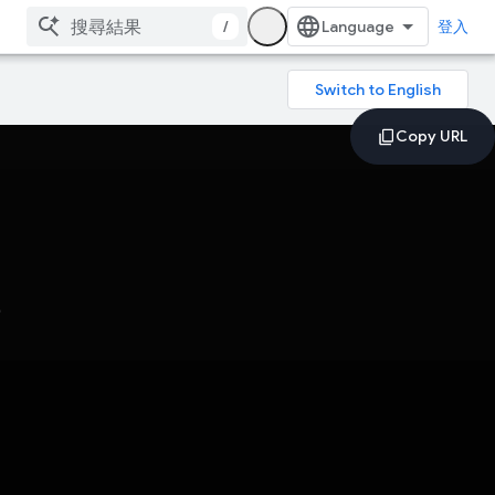
/
登入
擎