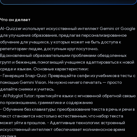
Проголосовал!
Что он делает
AI-Quizzer использует искусственный интеллект Gemini от Google
для улучшения образования, предлагая персонализированное
обучение для учащихся, у которых может не быть доступа к
репетиторам-людям, доступным круглосуточно.
Вдохновленный образовательными проблемами обездоленных
групп и беженцев, помогающий учащимся адаптироваться к новой
среде и языкам. Основные характеристики:
- Генерация Snap-Quiz: Превращайте селфи из учебников в тесты с
помощью Gemini Vision. Не нужно ничего печатать — просто
делайте снимки и учитесь.
- AI Polyglot Tutor: практикуйте языки с мгновенной обратной связью
по произношению, грамматике и содержанию
- Обучение без клавиатуры: преобразование текста в речь и речи в
текст становится настолько естественным, что набор текста
может уйти в прошлое. - Адаптивные технологии: встроенный
искусственный интеллект обеспечивает молниеносное время
отклика.