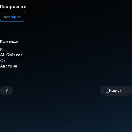
Построено с
Веб/Хром
Команда
К
AI-Quizzer
От
Австрия