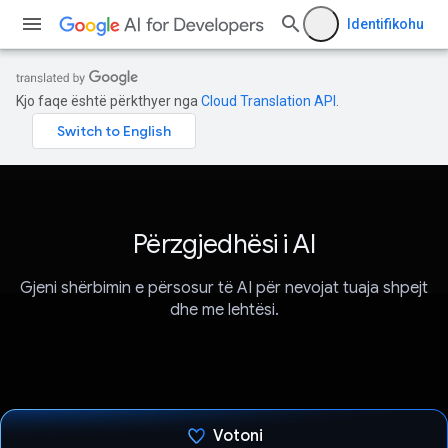
Identifikohu
Kjo faqe është përkthyer nga
Cloud Translation API
.
Përzgjedhësi i AI
Gjeni shërbimin e përsosur të AI për nevojat tuaja shpejt
dhe me lehtësi.
Votoni