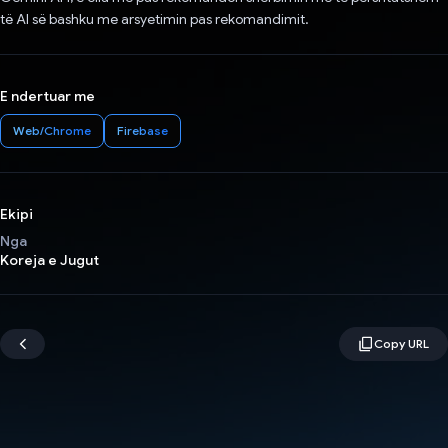
të AI së bashku me arsyetimin pas rekomandimit.
E ndertuar me
Web/Chrome
Firebase
Ekipi
Nga
Koreja e Jugut