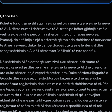
Votuar!
Çfarë bën
Kohët e fundit, janë shfaqur një shumëllojshmëri e gjerë e shërbimeve
të AI. Ndërsa numri i shërbimeve të AI rritet, po bëhet gjithnjë e më e
vështirë gjetja dhe përdorimi i shërbimit të duhur sipas nevojës.
Prandaj, doja të krijoja një platformë që mbledh shërbime të ndryshme
të AI në një vend, duke i lejuar përdoruesit të gjejnë lehtësisht dhe
shpejt shërbimin e AI që i përshtatet "qëllimit" të tyre specifik.
Në shërbimin AI Selector që kam zhvilluar, përdoruesit mund të
regjistrojnë lidhje dhe përshkrime të shërbimeve të AI dhe t'i renditin
ato duke përdorur një veçori të preferuara. Duke përdorur llogaritë e
Google dhe Firebase, unë strukturova bazën e të dhënave, duke
mundësuar regjistrimin dhe rikthimin e lehtë të shërbimeve të AI. Për
më tepër, veçoria më e rëndësishme i lejon përdoruesit të përshkruajnë
shkurtimisht funksionin ose qëllimin e shërbimit AI që u nevojitet
aktualisht dhe më pas të klikojnë butonin Search. Kjo dërgon listën e
regjistruar të shërbimit të AI dhe kërkesat e specifikuara të AI tek
Gemini API, e cila më pas rekomandon shërbimin më të përshtatshëm