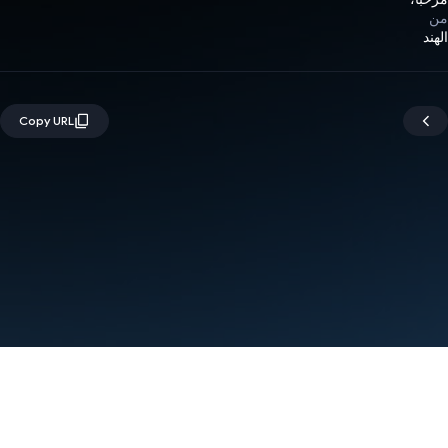
من
الهند