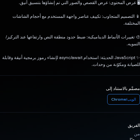
🖥️ عرض المحتوى: عرض القصص والصور التي تم إنشاؤها بتنسيق أنيق.
📱 التصميم المتجاوب: تكييف عناصر واجهة المستخدم مع أحجام الشاشات
المختلفة.
🎨 تغييرات الأنماط الديناميكية: ضبط حدود منطقة النص وارتفاعها عند التركيز/
التمويه.
✨ JavaScript الحديثة: استخدام async/await لإنشاء رموز برمجية أنيقة وقابلة
للصيانة ومكوّنة من وحدات.
مصمَّم بالاستناد إلى
الويب/Chrome
الفريق
من
مرحبًا،