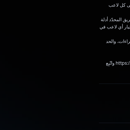
ّى كل لاعب
ق المحدّد أدلة
تيار أي لاعب في
M (الحد الأدنى من الإجراءات، والحد
لاستخدام فريق الذكاء الاصطناعي، نزِّل المشروع من https://github.com/riemaxi/gamia.git واتّبِع