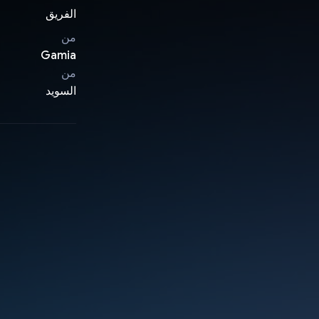
الفريق
من
Gamia
من
السويد