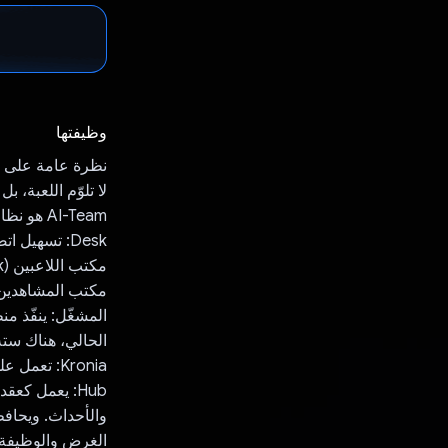
وظيفتها
نظرة عامة على فريق
لا تلوّم اللعبة، ب
AI-Team هو نظام TDPnet يتألف من مقدّمي الخدمات (SP) التاليين:
Desk: تسهيل اتصالات اللاعبين والمتفرّجين للوصول إلى اللعبة. هناك نوعان من المكاتب:
مكتب اللاعبين (G-Desk): مخصّص للّاعبين.
مكتب المشاهدين (E-Desk): مخصّص للمشاه
الحالي، هناك ستة
Kronia: تعمل على مزامنة العمليات في جميع أنحاء النظام لضمان الأداء المتسق.
والأحداث. ويحافظ 
الغرض والوظيفة