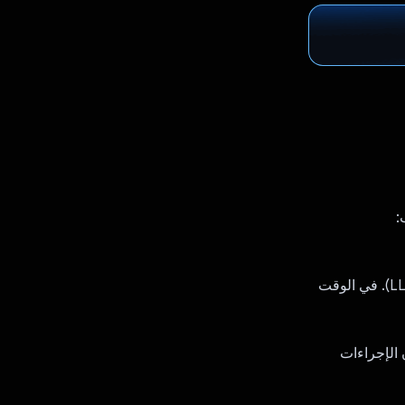
المشغّل: ينفّذ منطق اللاعب، ويمكن التحكّم فيه من قِبل شخص أو نموذج لغوي كبير (LLM). في الوقت
إرسال إشعارات بشأن الإجراءات