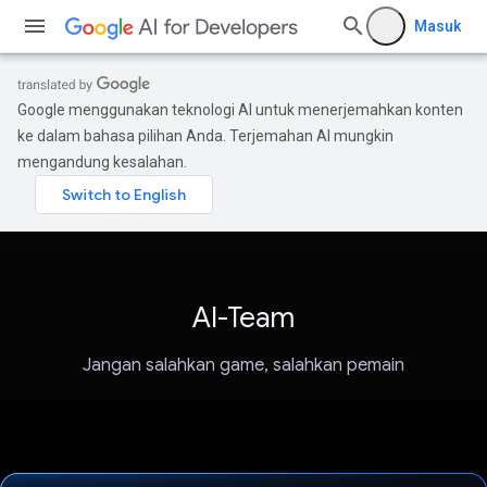
Masuk
Google menggunakan teknologi AI untuk menerjemahkan konten
ke dalam bahasa pilihan Anda. Terjemahan AI mungkin
mengandung kesalahan.
AI-Team
Jangan salahkan game, salahkan pemain