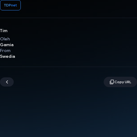
TDPnet
Tim
Oleh
Gamia
From
Swedia