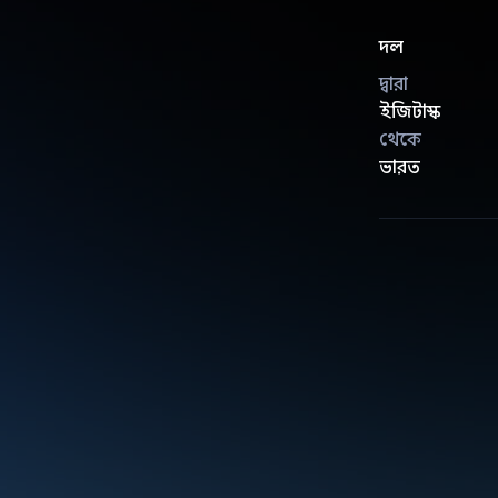
দল
দ্বারা
ইজিটাস্ক
থেকে
ভারত