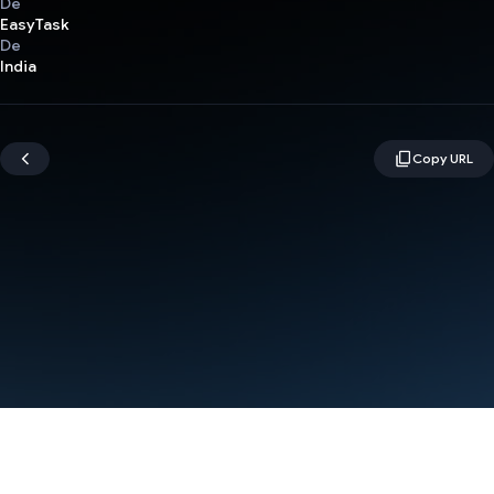
De
EasyTask
De
India