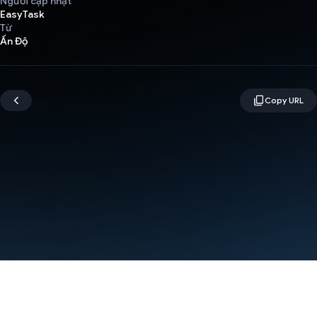
Người cập nhật
EasyTask
Từ
Ấn Độ