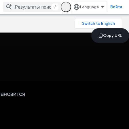
/
Войти
тановится