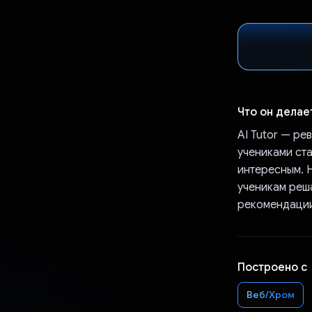
Что он делае
AI Tutor — р
учениками ст
интересным. 
ученикам реш
рекомендации
Построено с
Веб/Хром