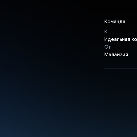
Команда
К
Идеальная к
От
Малайзия