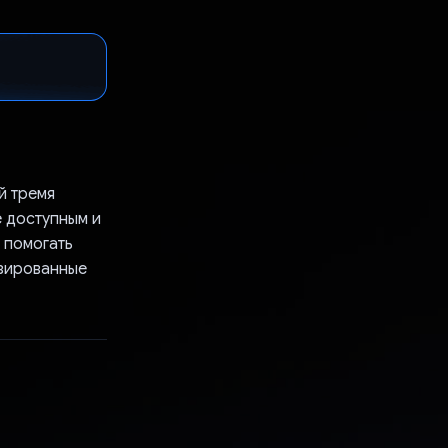
й тремя
е доступным и
 помогать
изированные