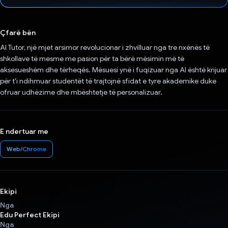
Votuar!
Çfarë bën
AI Tutor, një mjet arsimor revolucionar i zhvilluar nga tre nxënës të
shkollave të mesme me pasion për ta bërë mësimin më të
aksesueshëm dhe tërheqës. Mësuesi ynë i fuqizuar nga AI është krijuar
për t'i ndihmuar studentët të trajtojnë sfidat e tyre akademike duke
ofruar udhëzime dhe mbështetje të personalizuar.
E ndertuar me
Web/Chrome
Ekipi
Nga
Edu Perfect Ekipi
Nga