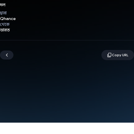
দল
দ্বারা
Qhance
থেকে
ভারত