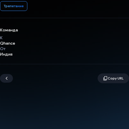
Трепетание
Команда
К
Qhance
От
Индия