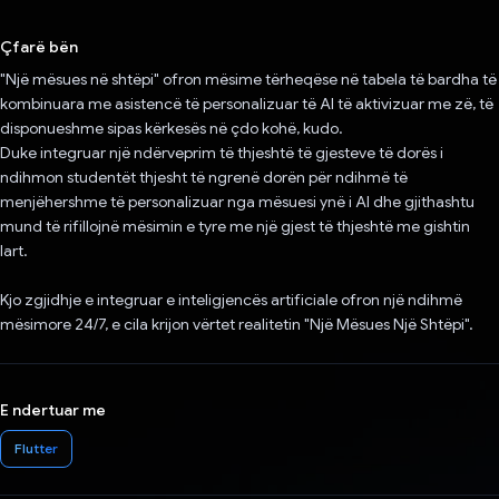
Votuar!
Çfarë bën
"Një mësues në shtëpi" ofron mësime tërheqëse në tabela të bardha të
kombinuara me asistencë të personalizuar të AI të aktivizuar me zë, të
disponueshme sipas kërkesës në çdo kohë, kudo.
Duke integruar një ndërveprim të thjeshtë të gjesteve të dorës i
ndihmon studentët thjesht të ngrenë dorën për ndihmë të
menjëhershme të personalizuar nga mësuesi ynë i AI dhe gjithashtu
mund të rifillojnë mësimin e tyre me një gjest të thjeshtë me gishtin
lart.
Kjo zgjidhje e integruar e inteligjencës artificiale ofron një ndihmë
mësimore 24/7, e cila krijon vërtet realitetin "Një Mësues Një Shtëpi".
E ndertuar me
Flutter