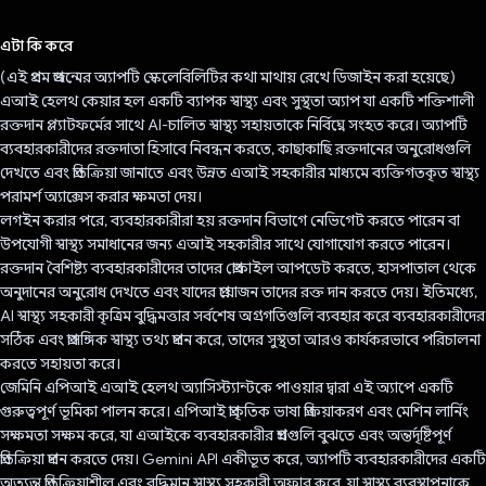
ভোট দিয়েছেন!
এটা কি করে
(এই প্রথম প্রজন্মের অ্যাপটি স্কেলেবিলিটির কথা মাথায় রেখে ডিজাইন করা হয়েছে)
এআই হেলথ কেয়ার হল একটি ব্যাপক স্বাস্থ্য এবং সুস্থতা অ্যাপ যা একটি শক্তিশালী
রক্তদান প্ল্যাটফর্মের সাথে AI-চালিত স্বাস্থ্য সহায়তাকে নির্বিঘ্নে সংহত করে। অ্যাপটি
ব্যবহারকারীদের রক্তদাতা হিসাবে নিবন্ধন করতে, কাছাকাছি রক্তদানের অনুরোধগুলি
দেখতে এবং প্রতিক্রিয়া জানাতে এবং উন্নত এআই সহকারীর মাধ্যমে ব্যক্তিগতকৃত স্বাস্থ্য
পরামর্শ অ্যাক্সেস করার ক্ষমতা দেয়।
লগইন করার পরে, ব্যবহারকারীরা হয় রক্তদান বিভাগে নেভিগেট করতে পারেন বা
উপযোগী স্বাস্থ্য সমাধানের জন্য এআই সহকারীর সাথে যোগাযোগ করতে পারেন।
রক্তদান বৈশিষ্ট্য ব্যবহারকারীদের তাদের প্রোফাইল আপডেট করতে, হাসপাতাল থেকে
অনুদানের অনুরোধ দেখতে এবং যাদের প্রয়োজন তাদের রক্ত ​​দান করতে দেয়। ইতিমধ্যে,
AI স্বাস্থ্য সহকারী কৃত্রিম বুদ্ধিমত্তার সর্বশেষ অগ্রগতিগুলি ব্যবহার করে ব্যবহারকারীদের
সঠিক এবং প্রাসঙ্গিক স্বাস্থ্য তথ্য প্রদান করে, তাদের সুস্থতা আরও কার্যকরভাবে পরিচালনা
করতে সহায়তা করে।
জেমিনি এপিআই এআই হেলথ অ্যাসিস্ট্যান্টকে পাওয়ার দ্বারা এই অ্যাপে একটি
গুরুত্বপূর্ণ ভূমিকা পালন করে। এপিআই প্রাকৃতিক ভাষা প্রক্রিয়াকরণ এবং মেশিন লার্নিং
সক্ষমতা সক্ষম করে, যা এআইকে ব্যবহারকারীর প্রশ্নগুলি বুঝতে এবং অন্তর্দৃষ্টিপূর্ণ
প্রতিক্রিয়া প্রদান করতে দেয়। Gemini API একীভূত করে, অ্যাপটি ব্যবহারকারীদের একটি
অত্যন্ত প্রতিক্রিয়াশীল এবং বুদ্ধিমান স্বাস্থ্য সহকারী অফার করে, যা স্বাস্থ্য ব্যবস্থাপনাকে