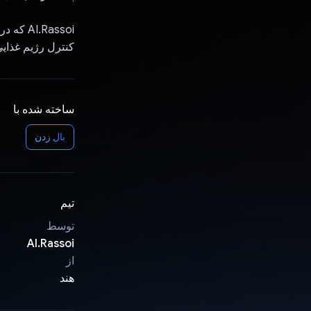
کنترل رژیم غذای
ساخته شده با
بال زدن
تیم
توسط
AI.Rassoi
از
هند