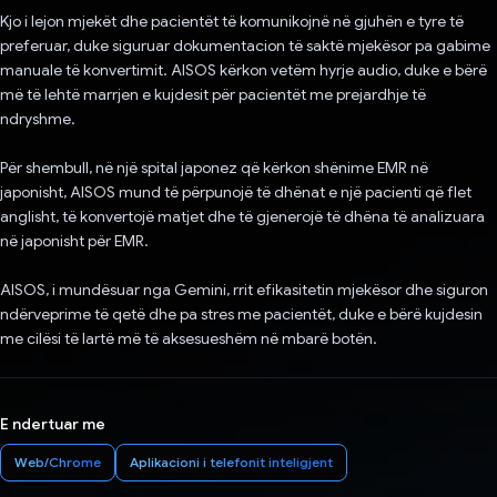
Kjo i lejon mjekët dhe pacientët të komunikojnë në gjuhën e tyre të
preferuar, duke siguruar dokumentacion të saktë mjekësor pa gabime
manuale të konvertimit. AISOS kërkon vetëm hyrje audio, duke e bërë
më të lehtë marrjen e kujdesit për pacientët me prejardhje të
ndryshme.
Për shembull, në një spital japonez që kërkon shënime EMR në
japonisht, AISOS mund të përpunojë të dhënat e një pacienti që flet
anglisht, të konvertojë matjet dhe të gjenerojë të dhëna të analizuara
në japonisht për EMR.
AISOS, i mundësuar nga Gemini, rrit efikasitetin mjekësor dhe siguron
ndërveprime të qetë dhe pa stres me pacientët, duke e bërë kujdesin
me cilësi të lartë më të aksesueshëm në mbarë botën.
E ndertuar me
Web/Chrome
Aplikacioni i telefonit inteligjent