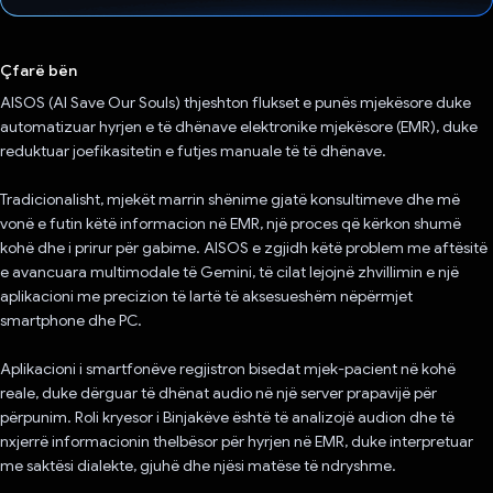
Votuar!
Çfarë bën
AISOS (AI Save Our Souls) thjeshton flukset e punës mjekësore duke
automatizuar hyrjen e të dhënave elektronike mjekësore (EMR), duke
reduktuar joefikasitetin e futjes manuale të të dhënave.
Tradicionalisht, mjekët marrin shënime gjatë konsultimeve dhe më
vonë e futin këtë informacion në EMR, një proces që kërkon shumë
kohë dhe i prirur për gabime. AISOS e zgjidh këtë problem me aftësitë
e avancuara multimodale të Gemini, të cilat lejojnë zhvillimin e një
aplikacioni me precizion të lartë të aksesueshëm nëpërmjet
smartphone dhe PC.
Aplikacioni i smartfonëve regjistron bisedat mjek-pacient në kohë
reale, duke dërguar të dhënat audio në një server prapavijë për
përpunim. Roli kryesor i Binjakëve është të analizojë audion dhe të
nxjerrë informacionin thelbësor për hyrjen në EMR, duke interpretuar
me saktësi dialekte, gjuhë dhe njësi matëse të ndryshme.