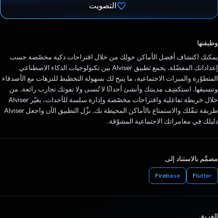
التصويت
تم التصويت.
وظيفتها
يمكنك اكتشاف أفضل الأماكن حولك من خلال اقتراحات ذكية مخصّصة حسب
إعداداتك المفضّلة. يجمع تطبيق AIviser بين تكنولوجيات الذكاء الاصطناعي
المتطوّرة والميزات الاجتماعية، ما يتيح لك بسهولة التخطيط للنزهات مع الأصدقاء
وتنسيقها. استكشِف مدينتك وأنشئ أحداثًا لا تُنسى ولا تفوتك تجارب رائعة. من
خلال خريطة تفاعلية واقتراحات مخصّصة وإدارة سلسة للأحداث، يغيّر AIviser
طريقة تنقّلك والاستمتاع بالأماكن المحيطة بك. نزِّل التطبيق الآن واجعل AIviser
دليلك في مغامراتك الاجتماعية المشوّقة.
مصمَّم بالاستناد إلى
Firebase
Flutter
الفريق