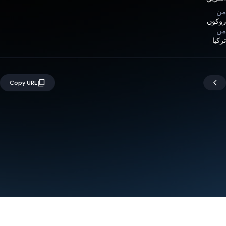
من
روكون
من
تركيا