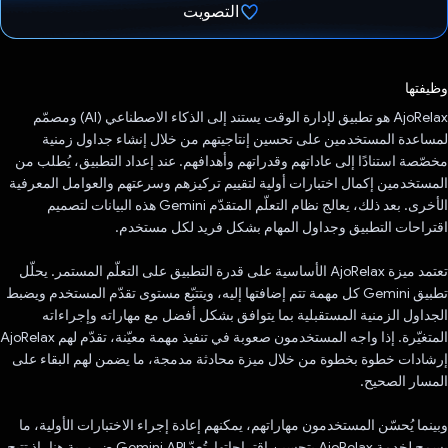
التصويت
تم التصويت.
وظيفتها
‫AjoRelax هو تطبيق لإدارة الوقت يستند إلى الذكاء الاصطناعي (AI) ومصمّم
لمساعدة المستخدمين على تحسين إنتاجيتهم من خلال إنشاء جداول زمنية
مخصّصة استنادًا إلى عاداتهم وقدراتهم وأهدافهم. عند إعداد التطبيق، يُطلب من
المستخدمين إكمال اختبارات أولية لتقييم تركيزهم وسرعتهم والعوامل المعرفية
الأخرى. بعد ذلك، يعالج نظام التعلّم المتقدّم Gemini هذه البيانات لتصميم
اقتراحات التطبيق وجداول المهام بشكل فريد لكل مستخدم.
تعتمد ميزة AjoRelax الأساسية على قدرة التطبيق على التعلّم المستمر. يحلّل
تطبيق Gemini كل مهمة تتم إضافتها إليه، ويتتبّع مستوى تقدّم المستخدم ويضبط
الجداول الزمنية المستقبلية بما يتوافق بشكل أفضل مع مهاراته وإجراءاته
المتغيّرة. إذا واجه المستخدمون صعوبة في تنفيذ مهمة معيّنة، تقدّم لهم AjoRelax
إرشادات خطوة بخطوة من خلال ميزة محادثة مدمجة، ما يضمن لهم البقاء على
المسار الصحيح.
وبينما يُحسّن المستخدمون مهاراتهم، يمكنهم إعادة إجراء الاختبارات الأولية، ما
يسمح لخدمة AjoRelax بتحسين اقتراحاتها. تُعدّ Gemini API ضرورية هنا، إذ تتيح