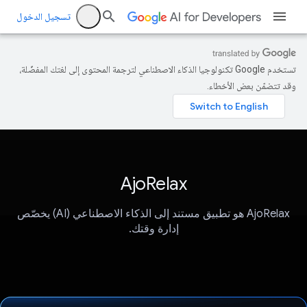
تسجيل الدخول
تستخدم Google تكنولوجيا الذكاء الاصطناعي لترجمة المحتوى إلى لغتك المفضّلة،
وقد تتضمّن بعض الأخطاء.
AjoRelax
‫AjoRelax هو تطبيق مستند إلى الذكاء الاصطناعي (AI) يخصّص
إدارة وقتك.