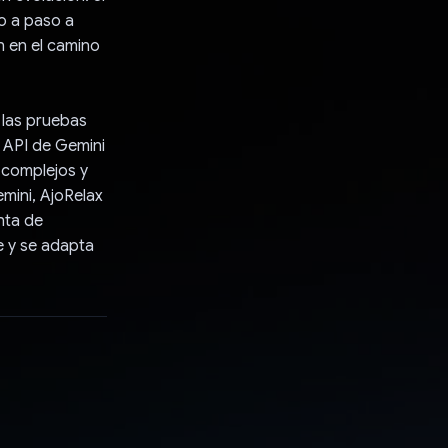
so a paso a
n en el camino
 las pruebas
a API de Gemini
 complejos y
mini, AjoRelax
nta de
e y se adapta