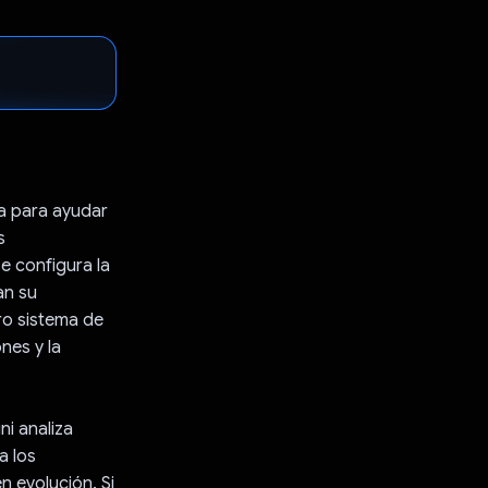
da para ayudar
s
e configura la
an su
ro sistema de
nes y la
ni analiza
a los
n evolución. Si