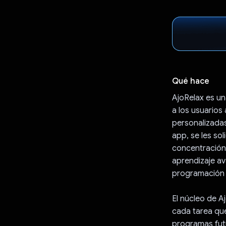
Qué hace
AjoRelax es un
a los usuarios
personalizadas
app, se les so
concentración,
aprendizaje a
programación d
El núcleo de A
cada tarea que
programas futu