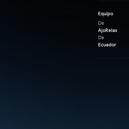
Equipo
De
AjoRelax
De
Ecuador