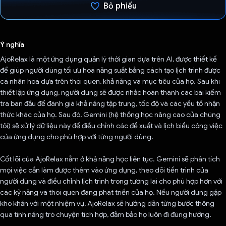
Bỏ phiếu
Đã bình chọn!
Ý nghĩa
AjoRelax là một ứng dụng quản lý thời gian dựa trên AI, được thiết kế
để giúp người dùng tối ưu hoá năng suất bằng cách tạo lịch trình được
cá nhân hoá dựa trên thói quen, khả năng và mục tiêu của họ. Sau khi
thiết lập ứng dụng, người dùng sẽ được nhắc hoàn thành các bài kiểm
tra ban đầu để đánh giá khả năng tập trung, tốc độ và các yếu tố nhận
thức khác của họ. Sau đó, Gemini (hệ thống học nâng cao của chúng
tôi) sẽ xử lý dữ liệu này để điều chỉnh các đề xuất và lịch biểu công việc
của ứng dụng cho phù hợp với từng người dùng.
Cốt lõi của AjoRelax nằm ở khả năng học liên tục. Gemini sẽ phân tích
mọi việc cần làm được thêm vào ứng dụng, theo dõi tiến trình của
người dùng và điều chỉnh lịch trình trong tương lai cho phù hợp hơn với
các kỹ năng và thói quen đang phát triển của họ. Nếu người dùng gặp
khó khăn với một nhiệm vụ, AjoRelax sẽ hướng dẫn từng bước thông
qua tính năng trò chuyện tích hợp, đảm bảo họ luôn đi đúng hướng.