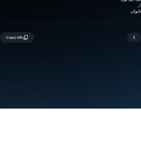
از
تایوان