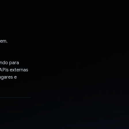
gem.
undo para
PIs externas
ugares e