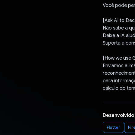
Você pode perg
[Ask AI to Dec
Não sabe a qu
Deixe a IA aju
Suporta a cons
[How we use G
Enviamos a im
reconhecimen
para informaçõ
cálculo do te
Desenvolvido
Flutter
Fir