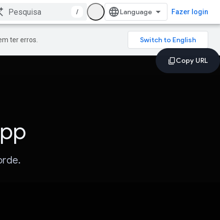
/
Fazer login
m ter erros.
App
orde.