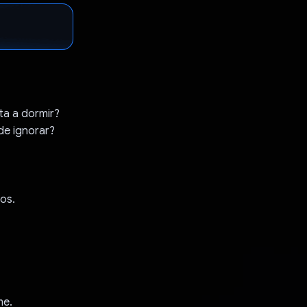
ta a dormir?
de ignorar?
os.
me.