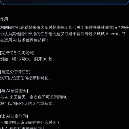
已投票！
作用
您的闹钟列表看起来像火车时刻表吗？您会关闭闹钟并继续睡觉吗？您是
否认为其他闹钟应用的任务毫无意义或过于容易绕过？试试 Alarmi，它
会运用 AI 技术确保你起床！
[完成任务关闭闹钟]
例如：喝 15 秒水、刷牙 30 秒。
[自定义任何任务]
您可以设置任何提示和时长。
[与 AI 语音聊天]
与 AI 来回聊天一定次数即可关闭闹钟。
您可以询问今天的天气或新闻。
[让 AI 决定时间]
不知道明天该设闹钟在什么时间？
让 AI 帮你找出最佳时间！