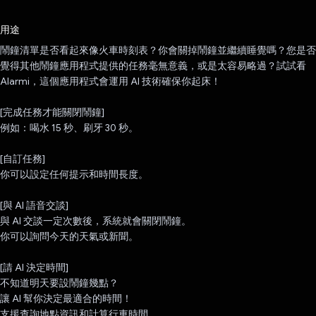
已投票！
用途
鬧鐘清單是否看起來像火車時刻表？你會關掉鬧鐘並繼續睡覺嗎？您是否
覺得其他鬧鐘應用程式提供的任務毫無意義，或是太容易略過？試試看
Alarmi，這個應用程式會運用 AI 技術確保你起床！
[完成任務才能關閉鬧鐘]
例如：喝水 15 秒、刷牙 30 秒。
[自訂任務]
你可以設定任何提示和時間長度。
[與 AI 語音交談]
與 AI 交談一定次數後，系統就會關閉鬧鐘。
你可以詢問今天的天氣或新聞。
[請 AI 決定時間]
不知道明天要設鬧鐘幾點？
讓 AI 幫你決定最適合的時間！
支援查詢地點資訊和計算行車時間。