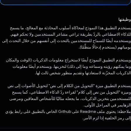
تم التصويت.
وظيفتها
يستخدم التطبيق هذا النموذج لمحاكاة أسلوب المحادثة مع المعالج، ما يسمح
للذكاء الاصطناعي بالردّ بطريقة تراعي مشاعر المستخدمين ولا تحكم فيهم.
ويستخدمه أيضًا للسماح للمستخدمين بالتحدث إلى أنفسهم من خلال التحدث إلى
يومياتهم (يستخدم إدخالًا منظَّمًا).
ويستخدم التطبيق النموذج أيضًا لاستخراج معلومات الذكريات (الوقت والمكان
وما يمكنهم رؤيته وسماعه وما إلى ذلك) لتخزينها. ويستخدم أيضًا معلومات
الذكريات المخزّنة لاستعادتها وتقديم منظور شخص ثالث لها.
يستخدم التطبيق ميزة "التحويل من الكلام إلى نص" لتحويل الأصوات إلى نص
وميزة "التحويل من نص إلى كلام" لقراءة ردّ الذكاء الاصطناعي، كما يسمح
للمستخدمين بتخزين الذكريات، ما يجعله مثاليًا للأشخاص المعاقين ومرضى
الزهايمر في المراحل الأولى.
ملاحظة: يحتوي ملف Readme على Github الخاص بالتطبيق على رابط يؤدي
إلى رمز الخلفية إذا لزم الأمر.