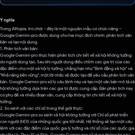
Đã bình chọn!
Ý nghĩa
Trong Alltopia, trò chơi – đây là một nguyên mẫu có chức năng –
Google Gemini-pro được dùng cho hai mục đích chính: phân tích văn
bản và tạo nội dung.
1. Phân tích văn bản:
Google Gemini-pro thực hiện phân tích chi tiết về xã hội không tưởng
do người dùng tạo. Sau khi người dùng điều chỉnh các giá trị của các
đặc điểm cho một xã hội lý tưởng, chẳng hạn như "Bình đẳng xã hội" và
"Khả năng bền vững", một lời nhắc sẽ được tạo để yêu cầu phân tích văn
bản. Google Gemini-pro xử lý câu lệnh này và tạo một văn bản mô tả xã
hội không tưởng dựa trên các giá trị được cung cấp. Bản phân tích này
có phụ đề và nhiều đoạn văn, cung cấp thông tin chi tiết về xã hội lý
tưởng.
2. So sánh với các chỉ số trong thế giới thực:
Google Gemini-pro so sánh xã hội không tưởng với Chỉ số phát triển
con người (HDI) của những quốc gia tốt nhất. Hệ thống sẽ tạo một câu
lệnh với các đặc điểm của quốc gia lý tưởng và chỉ số của các quốc gia
như Na Uy, Thuỵ Sĩ và Đức. Google Gemini-pro sử dụng thông tin này