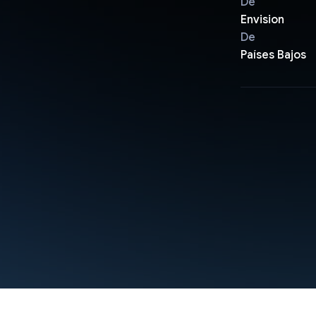
De
Envision
De
Países Bajos