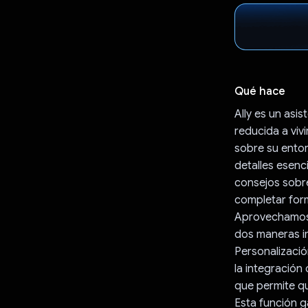
Qué hace
Ally es un asi
reducida a viv
sobre su entor
detalles esenc
consejos sobr
completar form
Aprovechamos 
dos maneras i
Personalizació
la integración
que permite qu
Esta función ga