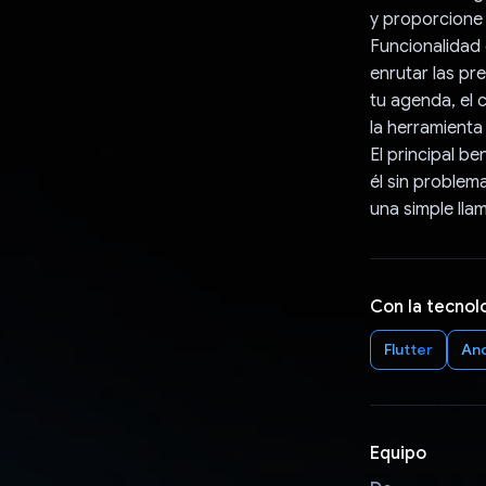
y proporcione 
Funcionalidad
enrutar las pr
tu agenda, el 
la herramienta
El principal be
él sin problem
una simple lla
Con la tecnol
Flutter
An
Equipo