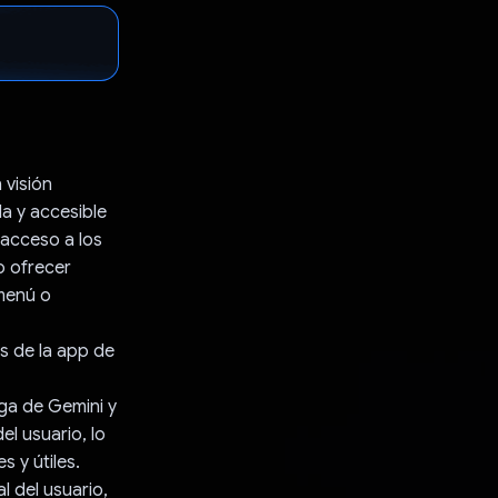
 visión
a y accesible
 acceso a los
o ofrecer
menú o
s de la app de
rga de Gemini y
l usuario, lo
 y útiles.
l del usuario,