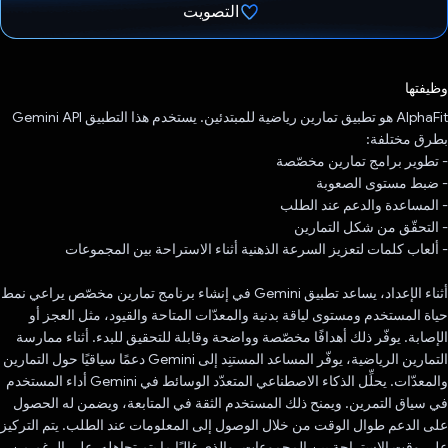
التصويت
تم التصويت.
وظيفتها
‫AlphaFit هو تطبيق تمارين رياضية للمبتدئين. يستخدم هذا التطبيق Gemini API
بطرق مختلفة:
- تطوير برامج تمارين مخصّصة
- ضبط مستوى الصعوبة
- المساعدة والدعم عند الطلب
- التحقّق من شكل التمارين
- ألعاب كلمات لتعزيز السرعة الذهنية أثناء الاستراحة بين المجموعات
أثناء الإعداد، يساعد تطبيق Gemini في إنشاء برنامج تمارين مخصّص يراعي نمط
حياة المستخدم ومستوى لياقة بدنية والمعدّات المتاحة والقيود، مثل العجز أو
الإصابة. يوفّر ذلك أهدافًا مخصّصة وواضحة وقابلة للتحقيق للبدء. أثناء ممارسة
التمارين الرياضية، يوفّر المساعد المستنِد إلى Gemini دعمًا سياقيًا حول التمارين
والمعدّات. يحلِّل الذكاء الاصطناعي المتعدّد الوسائط في Gemini أداء المستخدم
في سياق التمرين. ويمنح ذلك المستخدم الثقة في المتابعة، ويضمن له الحصول
على الدعم طوال الوقت من خلال الوصول إلى المعلومات عند الطلب. يتم التركيز
على وقت الاستراحة بين المجموعات، والذي غالبًا ما يتم تجاهله. على الرغم من