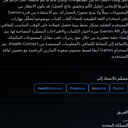
تأثيرها الإيجابي (تقليل الألم وتحقيق نتائج أفضل)، قد يكون الانتظار بين
المجموعات مملّاً ولا يمنح شعورًا بالمشاركة. يتم الاستفادة من قدرة Gemini
على استخدام اللغة الطبيعية لإنشاء ألعاب كلمات موضوعية تُشغِّل مهارات
المستخدم العقلية بشكل نشط بينما تحصل عضلاته على الوقت المناسب للتعافي.
توفّر Gemini API ميزة اختيار الكلمات والاقتراحات المشفّرة المصاحبة لها. يتم
إنشاء حلقة تحفيزية من خلال منح رمزيات لعب مقابل المجموعات المكتملة،
بالإضافة إلى النشاط الإضافي (المعلومات المستمَدة من Health Connect). يتم
استخدام Gemini أيضًا لضبط مستوى صعوبة التمارين الرياضية مع تحسين لياقة
المستخدم.
مصمَّم بالاستناد إلى
HealthConnect
Firebase
Android
Flutter
الفريق
من
المملكة المتحدة