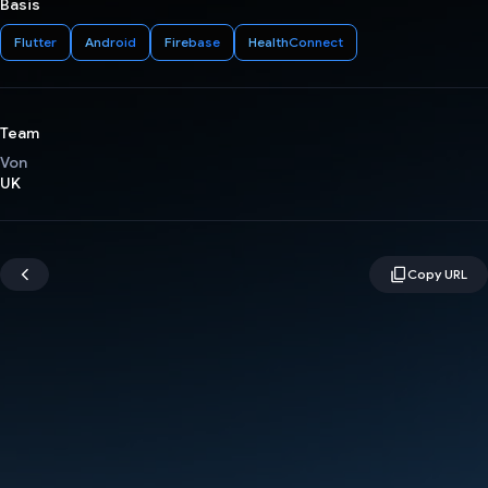
Basis
Flutter
Android
Firebase
HealthConnect
Team
Von
UK