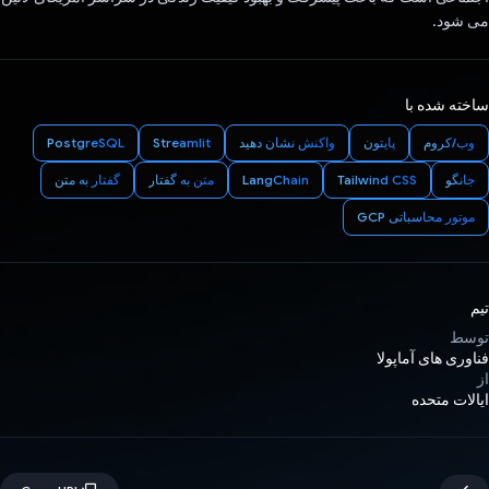
می شود.
ساخته شده با
وب/کروم
پایتون
واکنش نشان دهید
Streamlit
PostgreSQL
جانگو
Tailwind CSS
LangChain
متن به گفتار
گفتار به متن
موتور محاسباتی GCP
تیم
توسط
فناوری های آماپولا
از
ایالات متحده