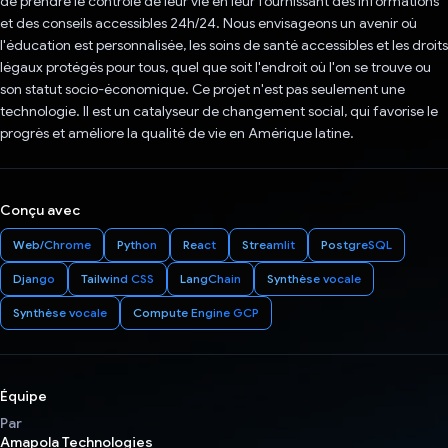
de prendre le contrôle de leur vie en leur fournissant des informations
et des conseils accessibles 24h/24. Nous envisageons un avenir où
l'éducation est personnalisée, les soins de santé accessibles et les droits
légaux protégés pour tous, quel que soit l'endroit où l'on se trouve ou
son statut socio-économique. Ce projet n'est pas seulement une
technologie. Il est un catalyseur de changement social, qui favorise le
progrès et améliore la qualité de vie en Amérique latine.
Conçu avec
Web/Chrome
Python
React
Streamlit
PostgreSQL
Django
Tailwind CSS
LangChain
Synthèse vocale
Synthèse vocale
Compute Engine GCP
Équipe
Par
Amapola Technologies