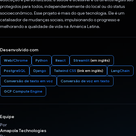
protegidos para todos, independentemente do local ou do status
socioeconômico. Esse projeto é mais do que tecnologia. Ele é um
catalisador de mudanças sociais, impulsionando o progresso e
melhorando a qualidade de vida na América Latina.
Desenvolvido com
Web/Chrome
Python
React
Streamlit
(em inglês)
PostgreSQL
Django
Tailwind CSS
(link em inglês)
LangChain
Conversão de texto em voz
Conversão de voz em texto
GCP Compute Engine
Equipe
Por
Amapola Technologies